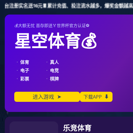
米兰体育
加入收藏
您好，欢迎光临上海米兰体育印务科技有限公司！
24小时热线：
136 6187 8775， 186 2191 3367