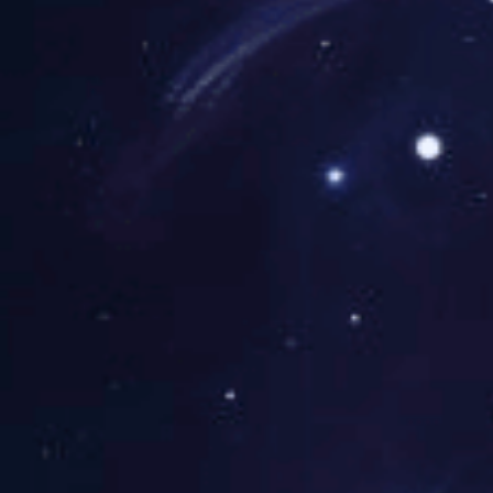
不相溶的原理进行印刷的
(4)孔版印刷，印版的图
面，常见的孔版印刷有镂
根据印刷机的输纸方式对
平板纸印刷：又称单张纸
卷筒纸印刷：也称轮转印
根据印版是否与承印物接
直接印刷：印版上的印墨