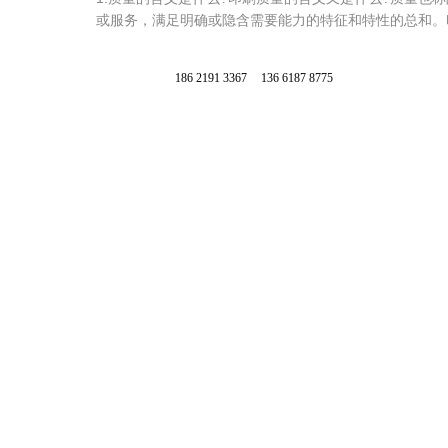
创
步、
或服务，满足明确或隐含需要能力的特征和特性的总和。
造
成
产
长，
品
186 2191 3367
136 6187 8775
共
印
创
刷。
双
赢！