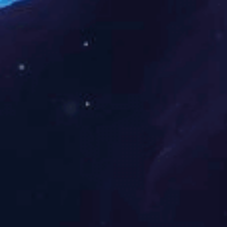
1.物理性印刷，印墨在
或凸起，与印纹部分高度
墨移转于被印物质上，仅
版印刷、干平版印刷等，
2.化学性印刷，印版无印
低凹、凸起、或被遮挡，
然。固然，印纹部分(印
互相反拨，仍是物理现象
水拒墨之薄膜，故为化学
入胶类物质，使源源供应