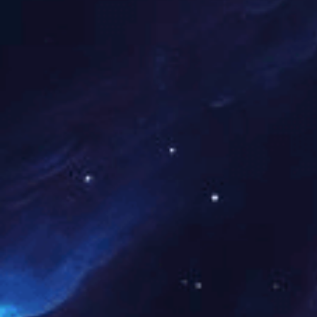
刷、丝网印刷。
间接印刷：印版的油墨经
根据印版是否采用印版对
有版印刷：印版采用预先
刷、凹版印刷、丝网印刷
无版印刷：印版直接通过
印刷的方法。如数码印刷
根据印刷原理对印刷方法