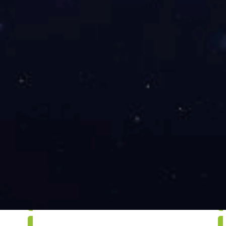
专业！团队
01
专业
专
业
的
全
查看详情
方
案
印
03
品质
刷
上
解
海
决
米
公
兰
司。
查看详情
体
致
育
力
印