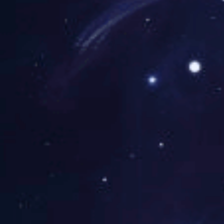
专
业
的
全
查看详情
方
案
印
03
品质
刷
上
解
海
决
米
公
兰
司。
查看详情
体
致
育
力
印
于
05
服务
务
360
米
科
度
兰
技
品
体
有
牌
育
限
查看详情
印
在
公
刷
为
司，
关于米兰
业
您