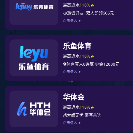
米兰体育
合作理由
服务