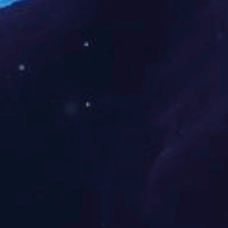
长，
品
186 2191 3367
136 6187 8775
共
印
创
刷。
双
赢！