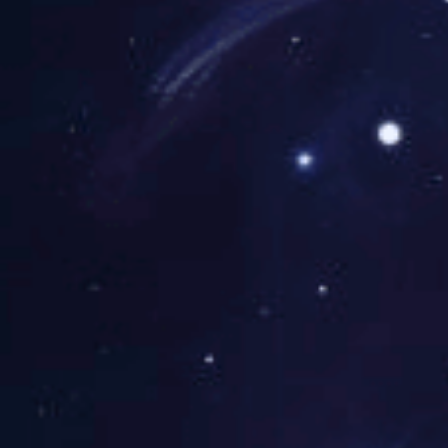
原因是：后期材质的颜色
的。一般来说，普通纸张
范围(特别是苹果电脑)
来，总是没有你设计的好
这个包括几方面：
一是软件本身的颜色设置(S
知道后期印厂的设定，请用
color2001或者Fog
前期的客户沟通，请将RG