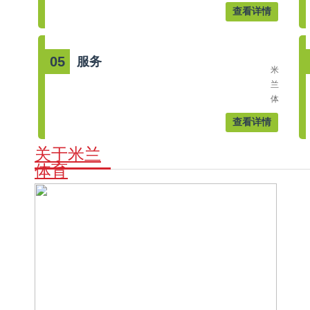
兰
司。
查看详情
体
致
育
力
印
于
05
服务
务
360
米
科
度
兰
技
品
体
有
牌
育
限
查看详情
印
在
公
刷
为
司，
关于米兰
业
您
服
体育
务，
提
务
为
供
过
客
整
众
户、
套
多
企
印
上
业
刷
海
提
方
知
供
案
名
一
的
品
站
同
牌