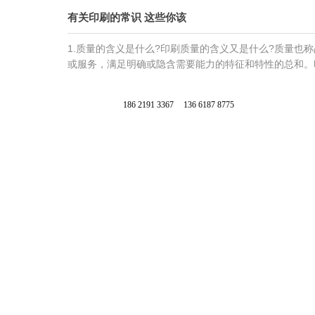
户
和
决
有关印刷的常识 这些你该
共
品
方
同
检
案。
进
1.质量的含义是什么?印刷质量的含义又是什么?质量也
创
步、
或服务，满足明确或隐含需要能力的特征和特性的总和。
造
成
产
长，
品
186 2191 3367
136 6187 8775
共
印
创
刷。
双
赢！