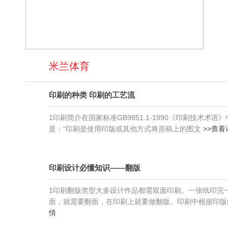
式
时，
和
印
更
各
刷
注
个
解
重
行
决
对
业，
方
您
先
米兰体育
案，
的
进
为
服
的
您
务，
印刷的种类 印刷的工艺流
印
制
米
刷、
定
兰
加
1印刷简介在国家标准GB9851.1-1990《印刷技术术语
更
体
工
是：“印刷是使用印版或其他方式将原稿上的图文
>>查看
符
育
设
合
提
备，
品
倡
健
牌
客
印刷设计必懂知识——翻版
全
策
户
的
略
互
1印刷翻版类型大多设计作品都需双面印刷。一张纸印完
质
的
动，
面，就需要翻面，在印刷上就要做翻版。印刷中根据印版
量
印
与
情
管
刷
客
理
解