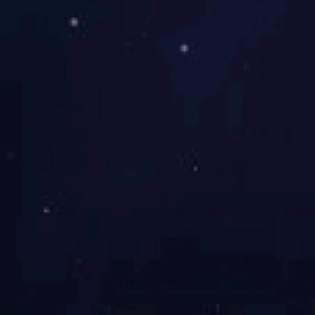
工
是：“印刷是使用印版或其他方式将原稿上的图文
>>查看
符
育
设
合
提
备，
品
倡
健
牌
客
印刷设计必懂知识——翻版
全
策
户
的
略
互
1印刷翻版类型大多设计作品都需双面印刷。一张纸印完
质
的
动，
面，就需要翻面，在印刷上就要做翻版。印刷中根据印版
量
印
与
情
管
刷
客
理
解
户
和
决
有关印刷的常识 这些你该
共
品
方
同
检
案。
进
1.质量的含义是什么?印刷质量的含义又是什么?质量也
创
步、
或服务，满足明确或隐含需要能力的特征和特性的总和。
造
成
产
长，
品
共
印
创
刷。
双
赢！