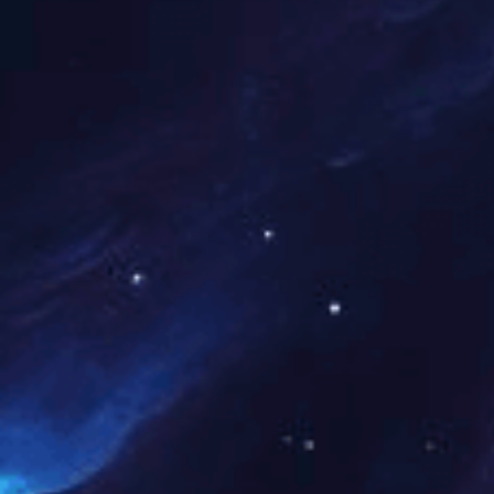
业
的
全
查看详情
方
案
印
03
品质
刷
上
解
海
决
米
公
兰
司。
查看详情
体
致
育
力
印
于
05
服务
务
360
米
科
度
兰
技
品
体
有
牌
育
限
查看详情
印
在
公
刷
为
司，
关于米兰
业
您
服
务，