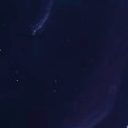
宣传单页
宣传单页
‹‹ 上一页