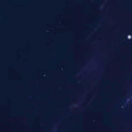
台历定制
台历定制
笔记本定制系列
折页