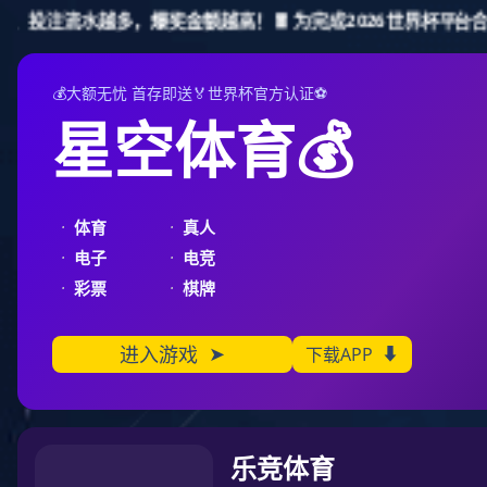
米兰体育
加入收藏
您好，欢迎光临上海米兰体育印务科技有限公司！
24小时热线：
136 6187 8775， 186 2191 3367