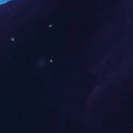
体育
提
务
为
供
过
客
整
众
户、
套
多
企
印
上
业
刷
海
提
方
知
供
案
名
一
的
品
站
同
牌
式
时，
和
印
更
各
刷
注
个
解
重
行
决
对
业，
方
您
先
米兰体育
案，
的
进
为
服
的
您
务，
印刷的种类 印刷的工艺流
印
制
米
刷、
定
兰
加
1印刷简介在国家标准GB9851.1-1990《印刷技术术语
更
体