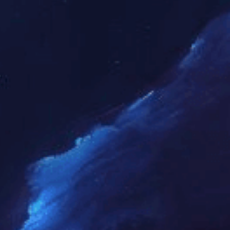
＊新推荐
画册
¥价格面议
¥None
画册
¥价格面议
¥None