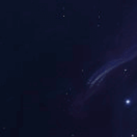
详细说明
属性