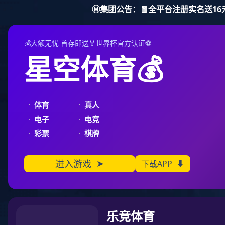
米兰体育
加入收藏
您好，欢迎光临上海米兰体育印务科技有限公司！
24小时热线：
136 6187 8775， 186 2191 3367