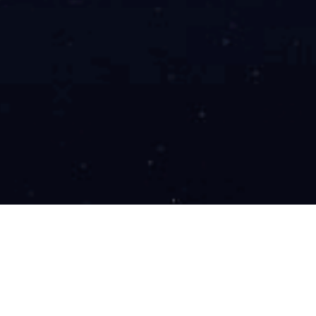
刷
版纸（道林纸）胶版纸按纸浆料的配比分为特
和双面之分，还有超级压光与普
>>查看详情
普
页面的地色或图片，须跨出裁切线3mm，称