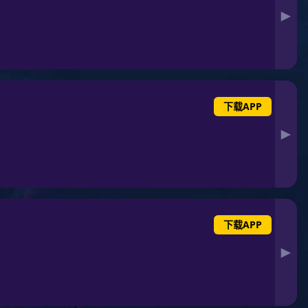
封套
合作理由
画册
新闻动态
手提袋
米兰体育
台历
联系米兰体育
行业资讯
信封
相关问题
宣传单页
折页