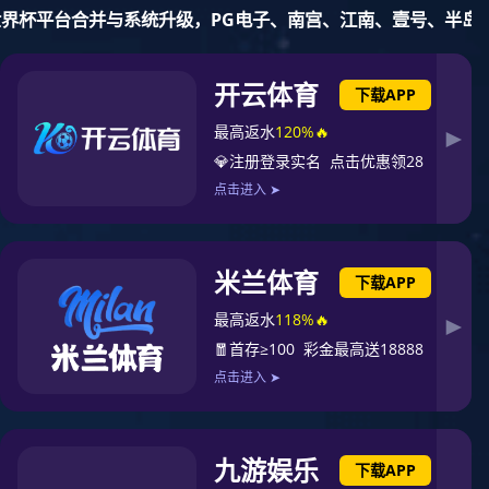
登录
注册