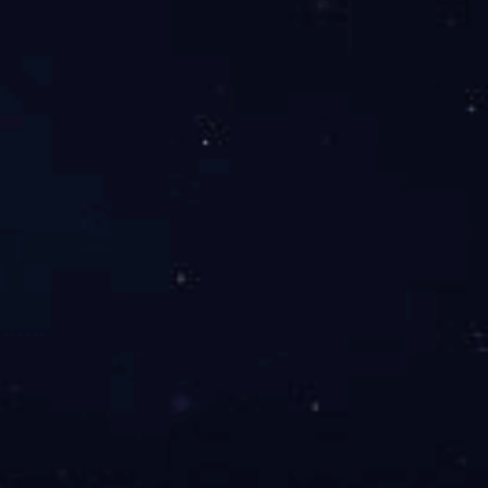
刷
软件Photoshop是用来处理图片的，不到万
文字内容的;请用AI
>>查看详情