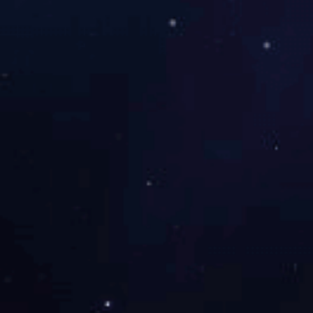
米兰体育
印刷的种类 印刷的工艺流
1印刷简介在国家标准GB9851.1-1990
是：“印刷是使用印版或其他方式将原稿上的