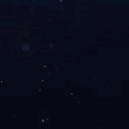
的
免
您
生
务，
手提袋、礼盒制作团队，米兰体育 不仅提供优良的
平面设计师必须了解的印
印
去
制
产
米
作品，更重视每个客户的实际需求。米兰体育 不会
刷、
客
定
制
兰
加
户
因为自己服务于500强便对国内公司不屑一顾，每一
《印刷技术术语》中，印刷的定义
这几个基本点必须要注意：1、
更
造
体
工
寻
图文
>>查看详情
不得已别用来排版，特别是有
个客户都是上帝，每一位上帝的需求米兰体育 都将
符
体
育
设
求
竭尽全力去满足。 信赖源自专业，专业成就品质，
合
系。
提
备，
不
品
品质成就未来；米兰体育 愿真诚的为您提供”省心的
倡
健
同
牌
客
一站式服务“，让米兰体育 携手未来，共赢明天!!!
常用印刷纸张有哪些？印
全
供
策
户
的
应
略
互
一张纸印完一面还得印另一
常用印刷纸张有哪些1、 胶
质
商
的
动，
中根据印版内容和
>>查看详
号、1号和2号三种，有单面
量
之
印
与
管
间
刷
客
理
的
解
户
和
烦
决
印刷知识：常见装订知识
共
品
恼，
方
同
检
为
案。
进
么?质量也称品质，反映产品
1.出血：印刷装订工艺要求
创
客
步、
性的总和。印
>>查看详情
为出血。 &nb
>>查看详情
造
户、
成
产
企
长，
品
业
共
印
降