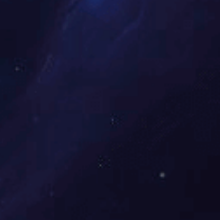
02
团队
专
强
业
大
的
的
全
客
详情
查看详情
方
户
案
服
印
务
04
效率
刷
团
上
效
解
队
海
率
决
和
米
是
公
专
兰
企
司。
业
详情
查看详情
体
业
致
印
育
持
力
刷
印
续
于
技
06
售后
务
发
360
术
米
完
科
展
度
人
兰
备
技
的
品
员，
体
的
有
生
牌
为