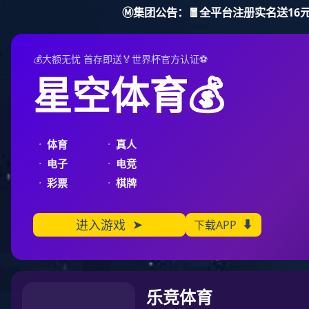
米兰体育
加入收藏
您好，欢迎光临上海米兰体育印务科技有限公司！
24小时热线：
136 6187 8775， 186 2191 3367