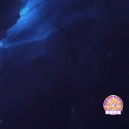
浏览历史
装盒
包装盒
！