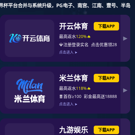
登录
注册