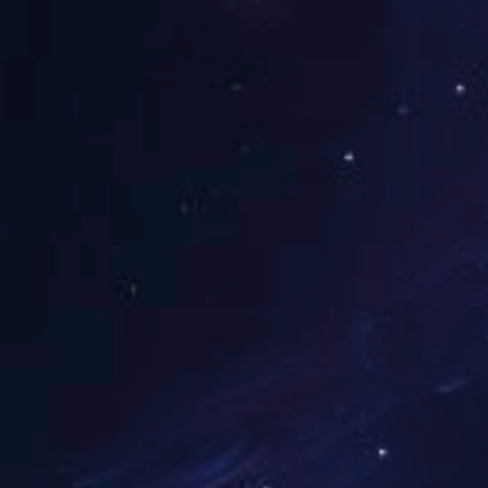
＊新推荐
画册