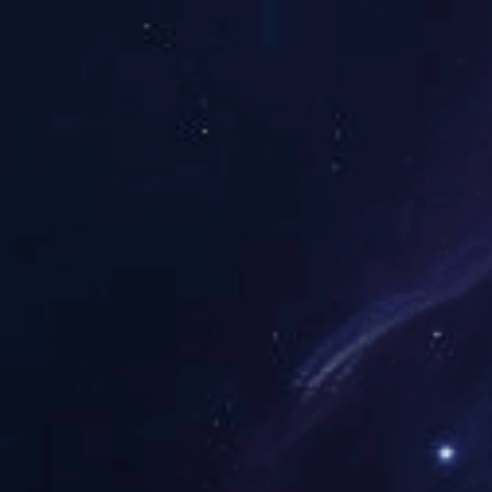
详细说明
属性