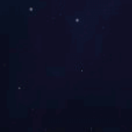
印刷设计必懂知识——翻版
全
策
户
的
略
互
1印刷翻版类型大多设计作品都需双面印刷。一张纸印完
质
的
动，
面，就需要翻面，在印刷上就要做翻版。印刷中根据印版
量
印
与
情
管
刷
客
理
解
户
和
决
有关印刷的常识 这些你该
共
品
方
同
检
案。
进
1.质量的含义是什么?印刷质量的含义又是什么?质量也
创
步、
或服务，满足明确或隐含需要能力的特征和特性的总和。
造
成
产
长，
品
共
印
创
刷。
双
赢！