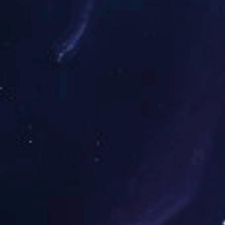
详细说明
属性