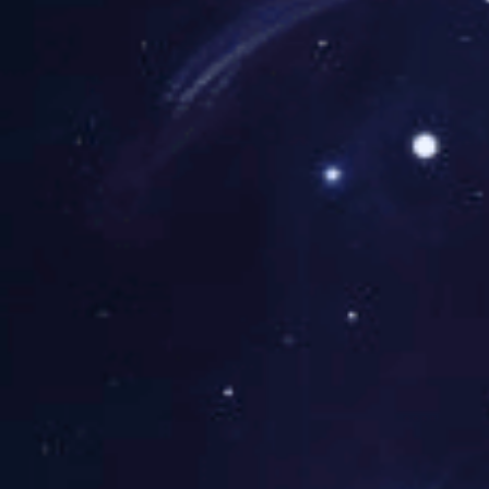
＊新推荐
画册
画册
专业！团队
01
专业
专
业
的
全
查看详情
方